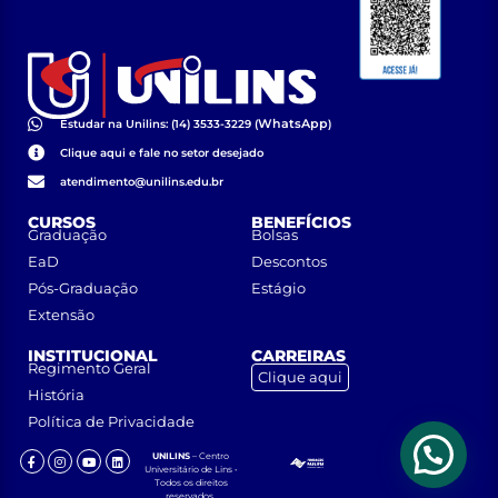
WhatsApp
Estudar na Unilins: (14) 3533-3229 (
)
Clique aqui e fale no setor desejado
atendimento@unilins.edu.br
CURSOS
BENEFÍCIOS
Graduação
Bolsas
EaD
Descontos
Pós-Graduação
Estágio
Extensão
INSTITUCIONAL
CARREIRAS
Regimento Geral
Clique aqui
História
Política de Privacidade
UNILINS
– Centro
Universitário de Lins •
Todos os direitos
reservados.