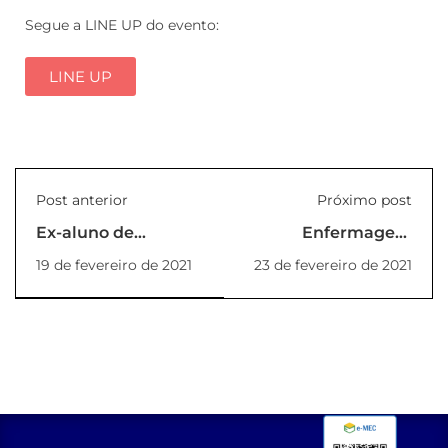
Segue a LINE UP do evento:
LINE UP
Post anterior
Próximo post
Ex-aluno de
Enfermagem
engenharia recebe
retoma Projetos de
19 de fevereiro de 2021
23 de fevereiro de 2021
certificação da
Extensão e aulas
AACE
práticas