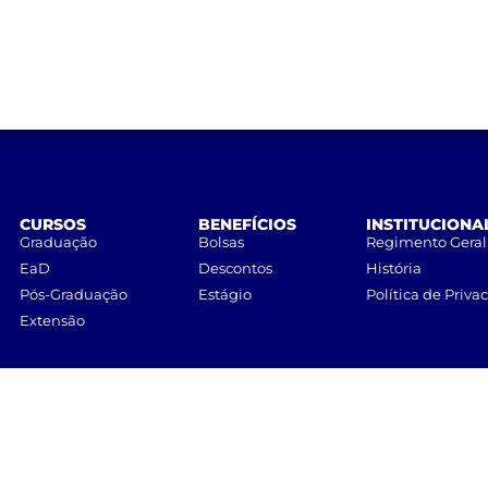
CURSOS
BENEFÍCIOS
INSTITUCIONA
Graduação
Bolsas
Regimento Geral
EaD
Descontos
História
Pós-Graduação
Estágio
Política de Priva
Extensão
UNILINS
– Centro Universitário de Lins • Todos os direitos reservados.
Nicolau Zarvos, 1925 – Jardim Aeroporto – CEP 16401-371 – Lins, São Paulo.