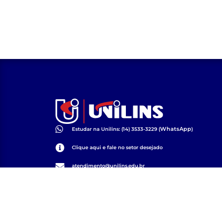
WhatsApp
Estudar na Unilins: (14) 3533-3229 (
)
Clique aqui e fale no setor desejado
atendimento@unilins.edu.br
Av. 