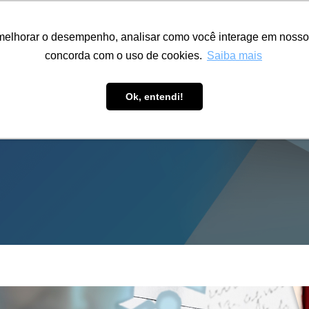
ÁREA RESTRITA
ACESSIBILIDADE
ALUMNI
melhorar o desempenho, analisar como você interage em nosso sit
S-GRADUAÇÃO
CAPACITAÇÃO
EXTENSÃO
PESQUISA
concorda com o uso de cookies.
Saiba mais
Ok, entendi!