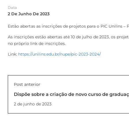
Data
2 De Junho De 2023
Estão abertas as inscrições de projetos para o PIC Unilins –
As inscrições estão abertas até 10 de julho de 2023, os pr
no próprio link de inscrições.
Link:
https://unilins.edu.br/nupe/pic-2023-2024/
Post anterior
Dispõe sobre a criação de novo curso de gradua
como tornar sem efeito a Portaria ConSuni nº 01
2 de junho de 2023
2022 (PORTARIA_06_2023_REITOR)