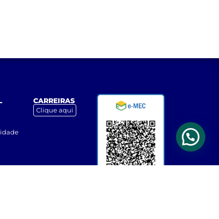
L
CARREIRAS
Clique aqui
cidade